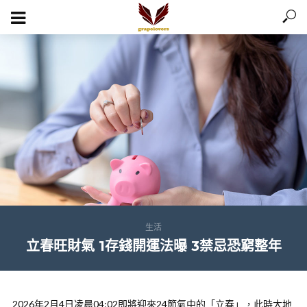
生活
立春旺財氣 1存錢開運法曝 3禁忌恐窮整年
2026年2月4日凌晨04:02即將迎來24節氣中的「立春」，此時大地