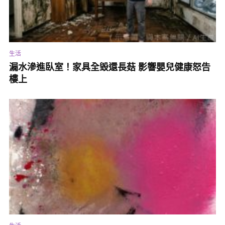
生活
漏水滲進臥室！家具全毀還長菇 影響嬰兒健康怒告
樓上