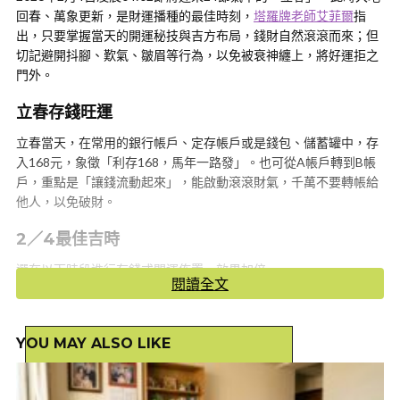
回春、萬象更新，是財運播種的最佳時刻，
塔羅牌老師艾菲爾
指
出，只要掌握當天的開運秘技與吉方布局，錢財自然滾滾而來；但
切記避開抖腳、歎氣、皺眉等行為，以免被衰神纏上，將好運拒之
門外。
立春存錢旺運
立春當天，在常用的銀行帳戶、定存帳戶或是錢包、儲蓄罐中，存
入168元，象徵「利存168，馬年一路發」。也可從A帳戶轉到B帳
戶，重點是「讓錢流動起來」，能啟動滾滾財氣，千萬不要轉帳給
他人，以免破財。
2／4最佳吉時
選在以下時段進行存錢或開運佈置，效果加倍。
閱讀全文
辰時07：00－09：00
巳時09：00－11：00
YOU MAY ALSO LIKE
午時11：00－13：00（正午陽氣最旺）