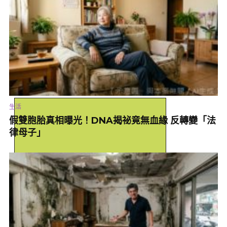
申時15：00－17:00
立春3大開運法
1、正東方放花瓶與小燈：準備通透乾淨的花瓶，插上富貴竹或黃
金葛，旁邊放一盞溫暖的黃色小燈，象徵財源生生不息，照亮一整
年的薪水與收入。
2、財位擺放貔貅：在正財位（正東）或偏財位（正北）擺上一對
貔貅，記得讓貔貅的頭朝向門口或窗外，將財氣吸入；尾巴朝內則
生活
象徵將財富鎖進家庫。
假雙胞胎真相曝光！DNA揭祕竟無血緣 反轉變「法
3、皮夾養小金蟾：在皮夾不常用的隔層放入一對小金蟾，象徵招
律母子」
財進寶。金蟾能幫你咬住錢財不流失，讓你的錢包像磁鐵一樣，走
到哪吸到哪。