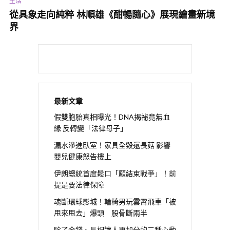
生活
從具象走向純粹 林順雄《酣暢隨心》展現繪畫新境
界
最新文章
假雙胞胎真相曝光！DNA揭祕竟無血
緣 反轉變「法律母子」
漏水滲進臥室！家具全毀還長菇 影響
嬰兒健康怒告樓上
伊朗總統首度鬆口「願結束戰爭」！前
提是要法律保障
魂斷環球影城！輪椅男玩雲霄飛車「被
甩來甩去」爆頭 股骨斷兩半
除了金錢、長相讓人更加分的三種心動