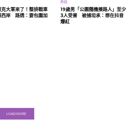
熱話
坦克大軍來了！整排戰車
19歲男「公園隨機揍路人」至少
薩西岸 路透：要包圍加
3人受害 被捕坦承：想在抖音
爆紅
LOAD MORE