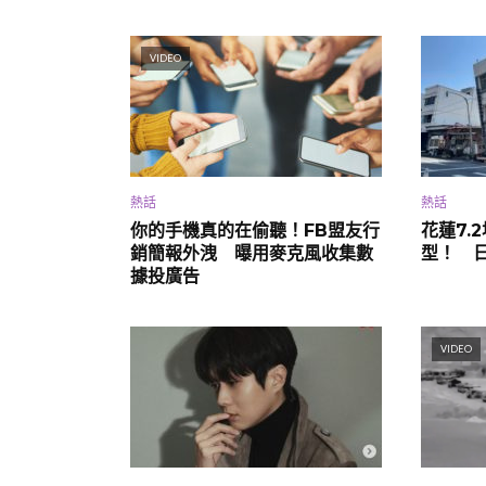
VIDEO
熱話
熱話
你的手機真的在偷聽！FB盟友行
花蓮7.
銷簡報外洩 曝用麥克風收集數
型！ 
據投廣告
VIDEO