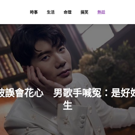
時事
生活
命理
搞笑
熱話
被誤會花心 男歌手喊冤：是好
生