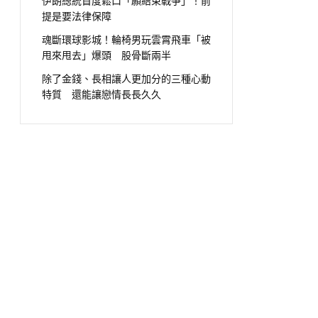
伊朗總統首度鬆口「願結束戰爭」！前
提是要法律保障
魂斷環球影城！輪椅男玩雲霄飛車「被
甩來甩去」爆頭 股骨斷兩半
除了金錢、長相讓人更加分的三種心動
特質 還能讓戀情長長久久