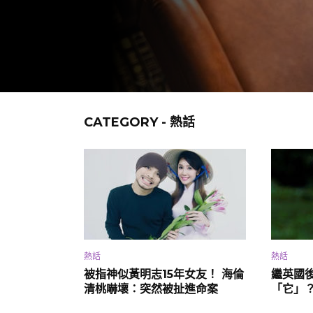
CATEGORY - 熱話
熱話
熱話
被指神似黃明志15年女友！ 海倫
繼英國後
清桃嚇壞：突然被扯進命案
「它」