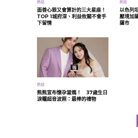
熱話
熱話
面善心狠又會算計的三大星座！
以色列
TOP 1城府深、利益攸關不會手
壓境加
下留情
薩市
熱話
熊熊宣布懷孕當媽！ 37歲生日
淚曬超音波照：最棒的禮物