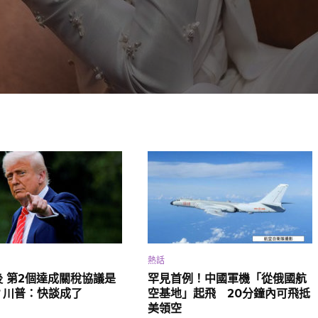
熱話
 第2個達成關稅協議是
罕見首例！中國軍機「從俄國航
？川普：快談成了
空基地」起飛 20分鐘內可飛抵
美領空