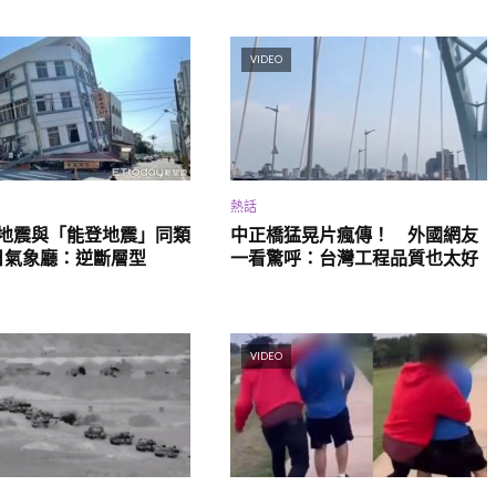
VIDEO
熱話
2地震與「能登地震」同類
中正橋猛晃片瘋傳！ 外國網友
日氣象廳：逆斷層型
一看驚呼：台灣工程品質也太好
VIDEO