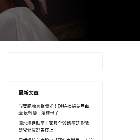
最新文章
假雙胞胎真相曝光！DNA揭祕竟無血
緣 反轉變「法律母子」
漏水滲進臥室！家具全毀還長菇 影響
嬰兒健康怒告樓上