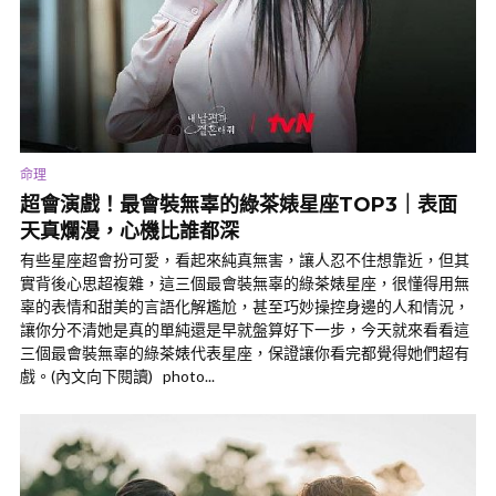
命理
超會演戲！最會裝無辜的綠茶婊星座TOP3｜表面
天真爛漫，心機比誰都深
有些星座超會扮可愛，看起來純真無害，讓人忍不住想靠近，但其
實背後心思超複雜，這三個最會裝無辜的綠茶婊星座，很懂得用無
辜的表情和甜美的言語化解尷尬，甚至巧妙操控身邊的人和情況，
讓你分不清她是真的單純還是早就盤算好下一步，今天就來看看這
三個最會裝無辜的綠茶婊代表星座，保證讓你看完都覺得她們超有
戲。(內文向下閱讀) photo...