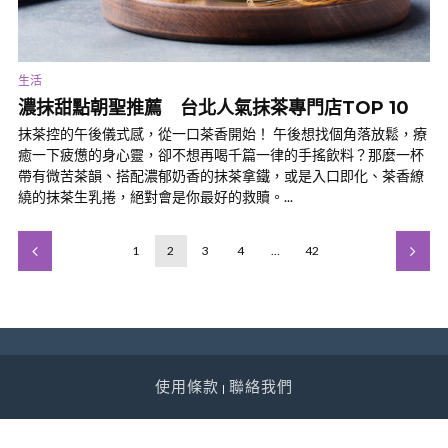
生活
濃抹甜點朝聖推薦 台北人氣抹茶專門店TOP 10
抹茶控的午後儀式感，從一口茶香開始！ 午後想找個角落放鬆，療
癒一下疲憊的身心靈，卻不想再喝千篇一律的手搖飲料？那麼一杯
帶有微苦茶韻、搭配濃郁奶香的抹茶拿鐵，或是入口即化、茶香繚
繞的抹茶生乳捲，絕對會是你最好的救贖。...
1
2
3
4
…
42
使用條款
聯絡我們
|