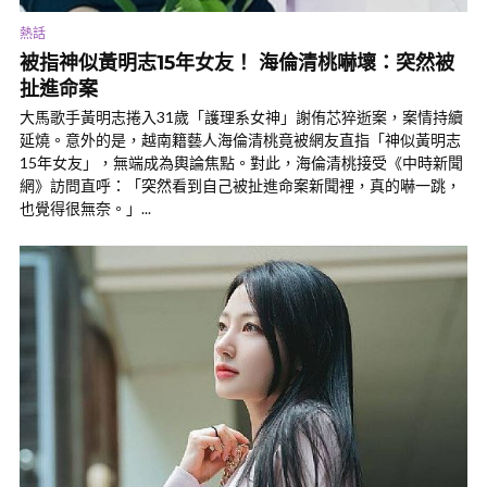
熱話
被指神似黃明志15年女友！ 海倫清桃嚇壞：突然被
扯進命案
大馬歌手黃明志捲入31歲「護理系女神」謝侑芯猝逝案，案情持續
延燒。意外的是，越南籍藝人海倫清桃竟被網友直指「神似黃明志
15年女友」，無端成為輿論焦點。對此，海倫清桃接受《中時新聞
網》訪問直呼：「突然看到自己被扯進命案新聞裡，真的嚇一跳，
也覺得很無奈。」...