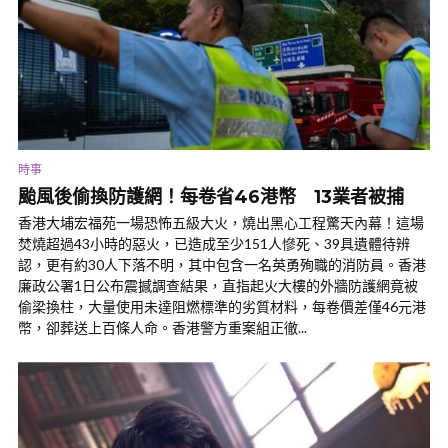
時事
颱風後偷換防護網！每卷省46港幣 13業者被捕
香港大埔宏福苑一場恐怖五級大火，燒出黑心工程驚天內幕！這場
焚燒超過43小時的惡火，已造成至少151人慘死、39具遺體待辨
認，更有約30人下落不明，其中包含一名英勇殉職的消防員。香港
廉政公署1日公布震撼調查結果，直指起火大樓的外牆防護網竟被
偷梁換柱，大量使用未達阻燃標準的劣質材料，每卷價差僅46元港
幣，卻葬送上百條人命。香港警方重案組正徹...