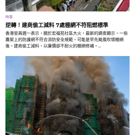
時事
逆轉！建商偷工減料 7處棚網不符阻燃標準
香港官員週一表示，關於宏福苑社區大火，最新的調查顯示，一些
鷹架上的防護網不符合消防安全規範，可能是早先颱風吹壞棚網
後，建商偷工減料，以廉價卻不耐火的棚網修補。...