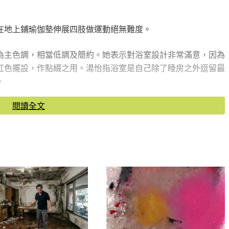
在地上鋪瑜伽墊伸展四肢做運動絕無難度。
為主色調，相當低調及簡約。她表示對浴室設計非常滿意，因為
紅色擺設，作點綴之用。湯怡指浴室是自己除了睡房之外逗留最
。
閱讀全文