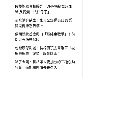
假雙胞胎真相曝光！DNA揭祕竟無血
緣 反轉變「法律母子」
漏水滲進臥室！家具全毀還長菇 影響
嬰兒健康怒告樓上
伊朗總統首度鬆口「願結束戰爭」！前
提是要法律保障
魂斷環球影城！輪椅男玩雲霄飛車「被
甩來甩去」爆頭 股骨斷兩半
除了金錢、長相讓人更加分的三種心動
特質 還能讓戀情長長久久