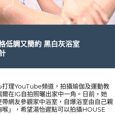
格低調又簡約 黑白灰浴室
計
打理YouTube頻道，拍攝瑜伽及運動教
爾在IG自拍照曬出家中一角。日前，她
更帶網友參觀家中浴室，自爆浴室由自己親
喉」，希望湯怡遲點可以拍攝HOUSE