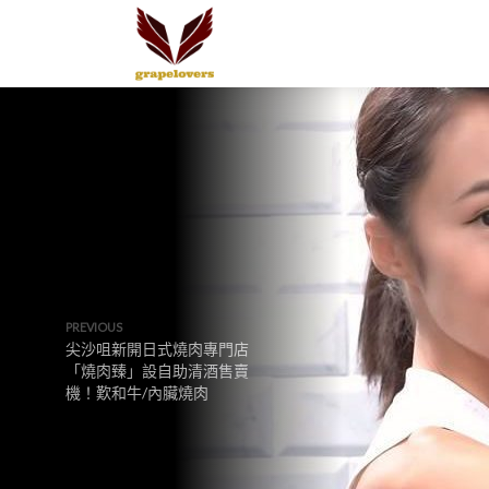
PREVIOUS
尖沙咀新開日式燒肉專門店
「燒肉臻」設自助清酒售賣
機！歎和牛/內臟燒肉