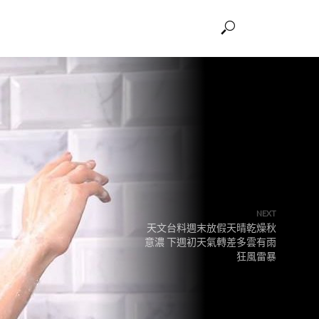
NEXT
天文台料週末放假天晴乾燥秋
意濃 下週初天氣轉差多雲有雨
狂風雷暴