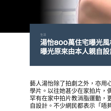
生活
湯怡800萬住宅曝光風
曝光原來由本人親自設
藝人湯怡除了拍劇之外，亦用心
學片。以往她甚少在家拍片，偶
罕有在家中拍片教消脂運動，
自設計。不少網民都表示「唔夠