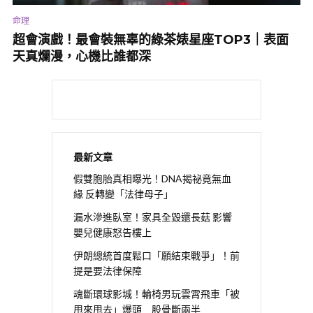
命理
超會演戲！最會裝無辜的綠茶婊星座TOP3｜表面
天真爛漫，心機比誰都深
最新文章
假雙胞胎真相曝光！DNA揭祕竟無血
緣 反轉變「法律母子」
漏水滲進臥室！家具全毀還長菇 影響
嬰兒健康怒告樓上
伊朗總統首度鬆口「願結束戰爭」！前
提是要法律保障
魂斷環球影城！輪椅男玩雲霄飛車「被
甩來甩去」爆頭 股骨斷兩半