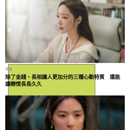
牌面也指出他平時他壓力很大，認真敬業，在另一空間會活的比現
在還要更好，然而今年下半年六星逆行，2021年上半年又會遇見六
星連珠，是非常不好的凶象，除了
疫情
以外，也容易犯沖煞導致身
體不良或突然意外發生。小孟老師呼籲大家要注意健康，若有舊疾
隱疾要記得根治。
命理
除了金錢、長相讓人更加分的三種心動特質 還能
讓戀情長長久久