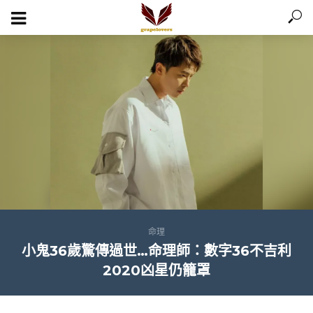
命理
小鬼36歲驚傳過世…命理師：數字36不吉利
2020凶星仍籠罩