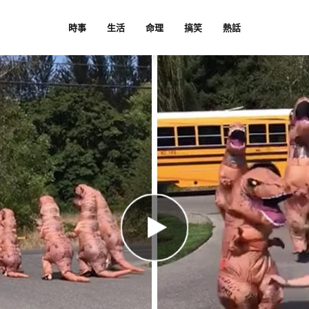
時事
生活
命理
搞笑
熱話