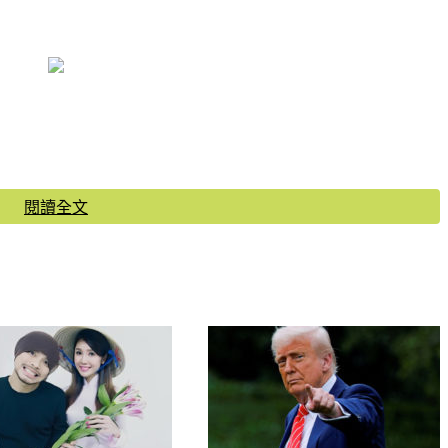
閱讀全文
去接大女兒放學。校車沒來之前，他們全都安安靜靜等在那裡，
到校車後才迎上去。