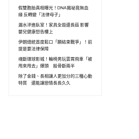
假雙胞胎真相曝光！DNA揭祕竟無血
緣 反轉變「法律母子」
漏水滲進臥室！家具全毀還長菇 影響
嬰兒健康怒告樓上
伊朗總統首度鬆口「願結束戰爭」！前
提是要法律保障
魂斷環球影城！輪椅男玩雲霄飛車「被
甩來甩去」爆頭 股骨斷兩半
除了金錢、長相讓人更加分的三種心動
特質 還能讓戀情長長久久