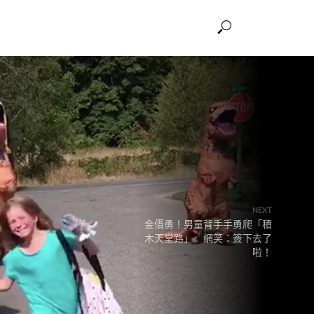
NEXT
金價勇！男童背手手勇爬「積
木天堂路」 網笑：簽下去了
啦！