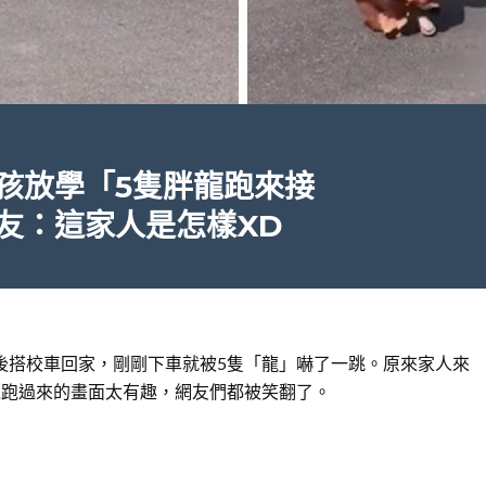
孩放學「5隻胖龍跑來接
友：這家人是怎樣XD
後搭校車回家，剛剛下車就被5隻「龍」嚇了一跳。原來家人來
晃跑過來的畫面太有趣，網友們都被笑翻了。