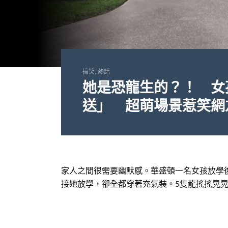
,
搞笑
熱話
她是恐龍生的？！ 女
送」 超萌場景惹笑網
家人之間很需要幽默感。華盛頓一名女孩放學
接她放學，卻全都穿著充氣裝。5隻龍搖搖晃