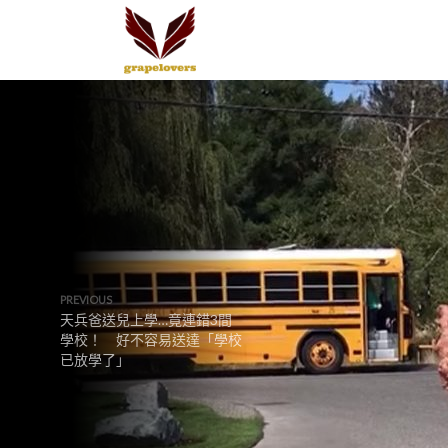
PREVIOUS
天兵爸送兒上學…竟連錯3間
學校！ 好不容易送達「學校
已放學了」