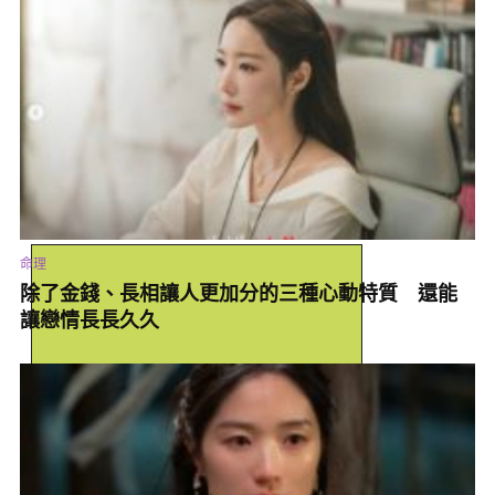
跟雙子座談戀愛的感覺：浪漫+極端
雙子座其實是非常懂得怎麼讓另一半開心的星座，他們不只有情調
還非常有儀式感，除了有三寸不爛之舌能夠討另一半歡心之外，更
有滿滿的浪漫細胞提升戀愛中的幸福感，不過雙子座的性格極端，
吵架不開心的時候也會讓你很折磨啦…這就真的和雙子座談過戀愛
才會知道。
命理
除了金錢、長相讓人更加分的三種心動特質 還能
讓戀情長長久久