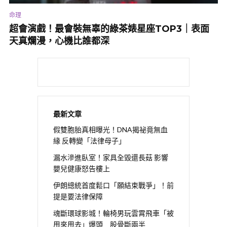
命理
超會演戲！最會裝無辜的綠茶婊星座TOP3｜表面
天真爛漫，心機比誰都深
最新文章
假雙胞胎真相曝光！DNA揭祕竟無血
緣 反轉變「法律母子」
漏水滲進臥室！家具全毀還長菇 影響
嬰兒健康怒告樓上
伊朗總統首度鬆口「願結束戰爭」！前
提是要法律保障
魂斷環球影城！輪椅男玩雲霄飛車「被
甩來甩去」爆頭 股骨斷兩半