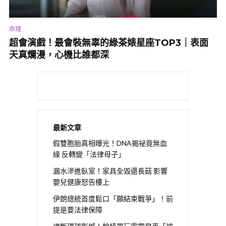
命理
超會演戲！最會裝無辜的綠茶婊星座TOP3｜表面
天真爛漫，心機比誰都深
最新文章
假雙胞胎真相曝光！DNA揭祕竟無血
緣 反轉變「法律母子」
漏水滲進臥室！家具全毀還長菇 影響
嬰兒健康怒告樓上
伊朗總統首度鬆口「願結束戰爭」！前
提是要法律保障