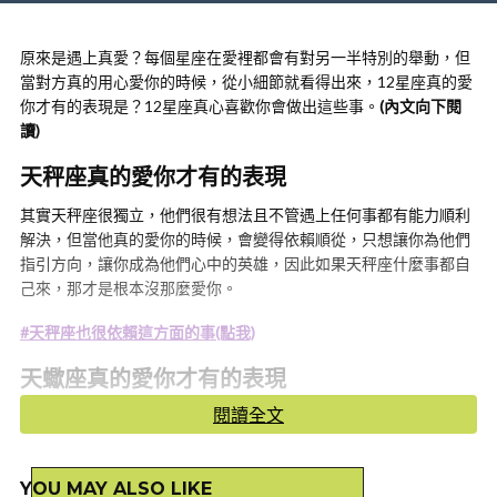
原來是遇上真愛？每個星座在愛裡都會有對另一半特別的舉動，但
當對方真的用心愛你的時候，從小細節就看得出來，12星座真的愛
你才有的表現是？12星座真心喜歡你會做出這些事。
(內文向下閱
讀)
天秤座真的愛你才有的表現
其實天秤座很獨立，他們很有想法且不管遇上任何事都有能力順利
解決，但當他真的愛你的時候，會變得依賴順從，只想讓你為他們
指引方向，讓你成為他們心中的英雄，因此如果天秤座什麼事都自
己來，那才是根本沒那麼愛你。
#天秤座也很依賴這方面的事(點我)
天蠍座真的愛你才有的表現
閱讀全文
大家都知道天蠍座在戀愛中不是那種容易付出真心的星座，尤其是
戀愛初期，常常會有忽冷忽熱的表現，要怎麼看得出來天蠍座真正
愛上你呢？其實天蠍座真正愛一個人是願意付出所有的，他們不會
YOU MAY ALSO LIKE
計較小事，只想要你快樂幸福。