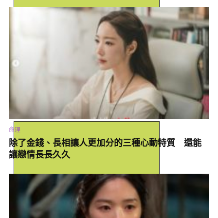
#專屬天蠍座的戀愛浪漫細節(點我)
射手座真的愛你才有的表現
自由靈魂的射手座最討厭的就是束縛了，尤其是你越希望他往東，
他就偏偏越往西跑，但當他們真正愛上你時，反而會願意順從你，
願意被你管束約制，就想成為你唯一的俘虜。
#射手座甚至希望你可以陪他一起做這件事(點我)
—-#享受專屬你的居家幸福感(點我)—-
內文向下閱讀
命理
除了金錢、長相讓人更加分的三種心動特質 還能
讓戀情長長久久