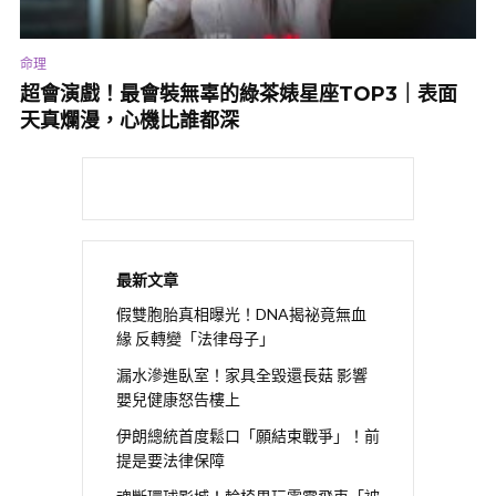
命理
超會演戲！最會裝無辜的綠茶婊星座TOP3｜表面
天真爛漫，心機比誰都深
最新文章
假雙胞胎真相曝光！DNA揭祕竟無血
緣 反轉變「法律母子」
漏水滲進臥室！家具全毀還長菇 影響
嬰兒健康怒告樓上
伊朗總統首度鬆口「願結束戰爭」！前
提是要法律保障