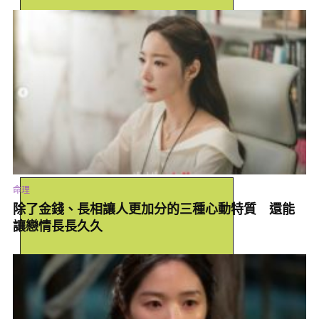
著的樣子，因此容易招好兄弟附上，招來邪氣與霉運。
#解決辦法：使用艾草洗衣精徹底讓衣物淨化去霉運。(解法點我領)
命理
除了金錢、長相讓人更加分的三種心動特質 還能
讓戀情長長久久