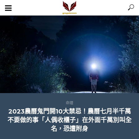
命理
2023農曆鬼門開10大禁忌！農曆七月半千萬
不要做的事「人偶收櫃子」在外面千萬別叫全
名，恐遭附身