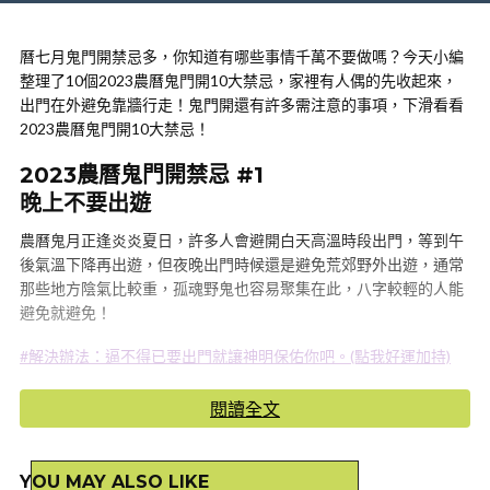
曆七月鬼門開禁忌多，你知道有哪些事情千萬不要做嗎？今天小編
整理了10個2023農曆鬼門開10大禁忌，家裡有人偶的先收起來，
出門在外避免靠牆行走！鬼門開還有許多需注意的事項，下滑看看
2023農曆鬼門開10大禁忌！
2023農曆鬼門開禁忌 #1
晚上不要出遊
農曆鬼月正逢炎炎夏日，許多人會避開白天高溫時段出門，等到午
後氣溫下降再出遊，但夜晚出門時候還是避免荒郊野外出遊，通常
那些地方陰氣比較重，孤魂野鬼也容易聚集在此，八字較輕的人能
避免就避免！
#解決辦法：逼不得已要出門就讓神明保佑你吧。(點我好運加持)
2023農曆鬼門開禁忌 #2
閱讀全文
半夜不要晾衣服
鬼月不要在晚上晾衣服的原因是來自，掛衣服的形狀類似一個人掛
YOU MAY ALSO LIKE