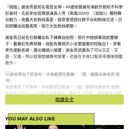
「姐姐」謝金燕是知名電音女神，49歲依舊擁有凍齡外貌和不科學
好身材，先前參加音樂競演真人秀《乘風2024》（浪姐5）獨特舞
台魅力，收獲大批粉絲喜愛。經常會透過社群平台和粉絲交流，日
前她曬出炫腹美照，吸引大批粉絲朝聖。
謝金燕日前在社群曬出私下練舞自拍照，照片中她綁著俏皮雙辮
子，戴著紅色棒球帽，搭配有著飛天小女警圖案的短版白T，穿著
黑色運動長褲，露出纖細小蠻腰。謝金燕透露為了可以又正、又
甜、又颯，所以就算她練舞完很累，也是在半夜12點乖乖做捲側腹
動作。
謝金燕為了好身材，半夜都還在鍛鍊。（圖／翻攝自謝金燕 微博）
謝金燕也在Threads發文感性表示，即使生活忙碌，面對再多的困
閱讀全文
難，但心態決定勝負，「心態對了，你…根本不會輸，不管結果是
什麼，你都是獲得！」她認為只要擁有強大的內核，一開始就已經
決定了結果，「是的，結果是可以自己定義的！」
YOU MAY ALSO LIKE