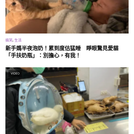
,
搞笑
生活
新手媽半夜泡奶！累到度估猛睡 睜眼驚見愛貓
「手扶奶瓶」：別擔心，有我！
VIDEO