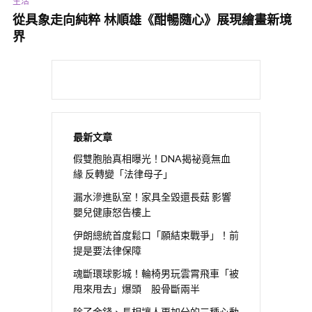
生活
從具象走向純粹 林順雄《酣暢隨心》展現繪畫新境
界
最新文章
假雙胞胎真相曝光！DNA揭祕竟無血
緣 反轉變「法律母子」
漏水滲進臥室！家具全毀還長菇 影響
嬰兒健康怒告樓上
伊朗總統首度鬆口「願結束戰爭」！前
提是要法律保障
魂斷環球影城！輪椅男玩雲霄飛車「被
甩來甩去」爆頭 股骨斷兩半
除了金錢、長相讓人更加分的三種心動