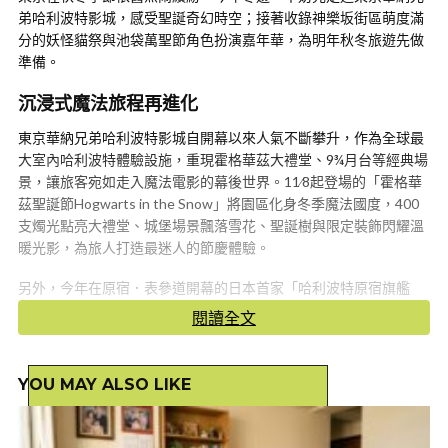
弟哈利波特影城，感受聖誕奇幻時空；接著收錄神樂坂街區萌度滿
分的妖怪貓祭與池袋萬聖節角色扮演嘉年華，為明年秋冬旅遊先做
準備。
沉浸式魔法旅程再進化
東京華納兄弟哈利波特影城自開幕以來人氣不斷攀升，作為全球最
大室內哈利波特體驗設施，重現霍格華茲大禮堂、9¾月台等經典場
景，讓旅客宛如走入魔法電影的幕後世界。11∕8起登場的「霍格華
茲聖誕節Hogwarts in the Snow」將園區化身冬季魔法國度，400
支燭光點亮大禮堂、城堡場景飄落雪花、聖誕樹與限定裝飾閃耀溫
暖光影，為旅人打造最迷人的節慶體驗。
另外，今年在原宿．表參道開幕的日本首家「哈利波特原宿旗艦
店」成為粉絲朝聖新焦點。以「禁忌森林」為靈感設計，店內展示
閱讀全文
角色專屬魔杖、蜂蜜公爵主題區，並販售印有「HARAJUKU」字樣
的原創限定品，兼具收藏與紀念價值，讓旅程增添更多魔法記憶。
YOU MAY ALSO LIKE
貓咪愛好者一定要安排朝聖「神樂坂 妖怪貓祭」。(提供＝神楽坂