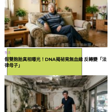
妖怪貓祭2025)
城市中最療癒的喵星人慶典
每年10月中旬舉行的「神樂坂 妖怪貓祭」是東京最具在地魅力的萬
聖節活動之一，也是貓迷心中的朝聖節日。神樂坂曾是文豪夏目漱
石晚年居住之地，自2010年起舉辦以「貓」為主題的參與型慶典，
過去至今人氣不墜。只要穿上與貓相關的服裝或配件，便可加入街
頭的「Cat Halloween Parade」貓妖遊行。活動同時結合、貓咪市
集、創作工作坊與貓型甜點等，將整個街區妝點得可愛又熱鬧。
生活
此外還有每年吸引超過16萬人次參與的「池袋萬聖節角色扮演嘉年
假雙胞胎真相曝光！DNA揭祕竟無血緣 反轉變「法
華」每年10月下旬連續3天在池袋舉辦，是日本最大級的角色扮演
律母子」
盛會。活動將整座街區化身舞台，邀請旅客以輕鬆心情融入東京繽
紛多彩的秋冬嘉年華。
【。tokyoTOKYO。】
關於日本東京都的任何觀光資訊可洽詢：
東京觀光事務所台灣辦事處
(華旭顧問股份有限公司)