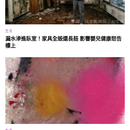
陳小姐
info@jinns.com.tw
電話：02-2515-2999#252
生活
東京在秋冬季節依舊熱鬧繽紛，今年冬遊，不妨先走進東京華納兄
漏水滲進臥室！家具全毀還長菇 影響嬰兒健康怒告
弟哈利波特影城，感受聖誕奇幻時空；接著收錄神樂坂街區萌度滿
樓上
分的妖怪貓祭與池袋萬聖節角色扮演嘉年華，為明年秋冬旅遊先做
準備。