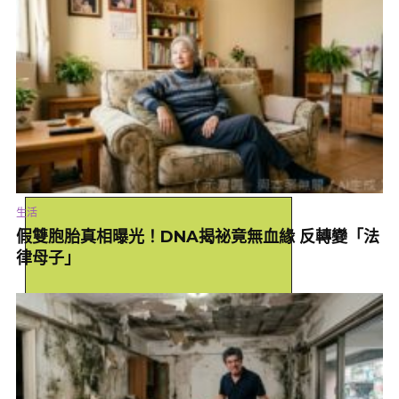
生活
假雙胞胎真相曝光！DNA揭祕竟無血緣 反轉變「法
這棵樹爬滿了松舟蛾的幼蟲，曾經親身碰過這種毛毛蟲的網友，忍
律母子」
不住留言「只看照片當初起的過敏紅疹，又不知不覺跑出來了。」
甚至還有人表示，這種照片一次能傷害三種人，一是密集恐懼症
者，二是害怕蟲蟲的人，三是以為自己和朋友感情夠好，卻被tag
過來的連結視覺強暴的人。