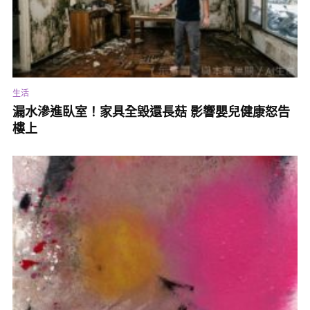
生活
漏水滲進臥室！家具全毀還長菇 影響嬰兒健康怒告
樓上