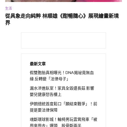
蛾類毛毛蟲的世界很廣大，甚至出現了這種狀似生活大爆炸裡
生活
Seldon穿過的「都卜勒效應Cosplay」類似的視覺干擾塗裝，剩下
從具象走向純粹 林順雄《酣暢隨心》展現繪畫新境
的，心臟更大顆的人就自己看吧～
界
最新文章
假雙胞胎真相曝光！DNA揭祕竟無血
緣 反轉變「法律母子」
漏水滲進臥室！家具全毀還長菇 影響
嬰兒健康怒告樓上
伊朗總統首度鬆口「願結束戰爭」！前
提是要法律保障
魂斷環球影城！輪椅男玩雲霄飛車「被
甩來甩去」爆頭 股骨斷兩半